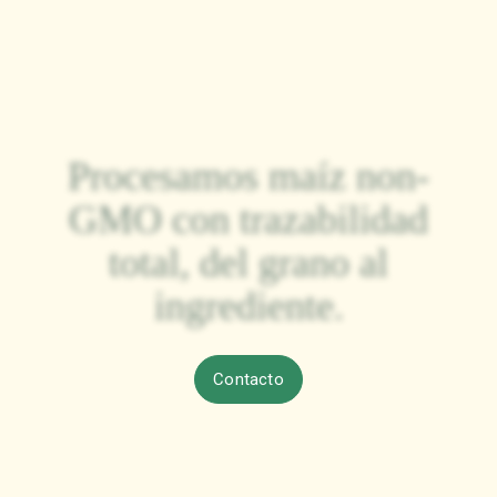
Cada año llevamos nuestro
maíz procesado a clientes
en América, Europa y Asia,
consolidando una presencia
internacional en constante
crecimiento.
Contacto